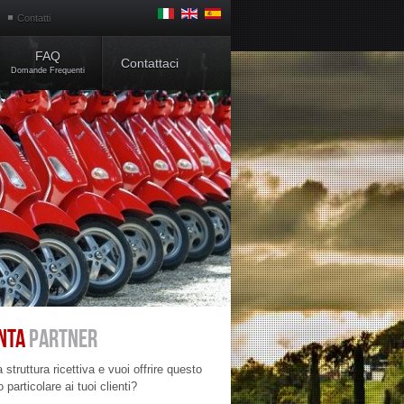
Contatti
FAQ
Contattaci
Domande Frequenti
NTA
PARTNER
 struttura ricettiva e vuoi offrire questo
o particolare ai tuoi clienti?