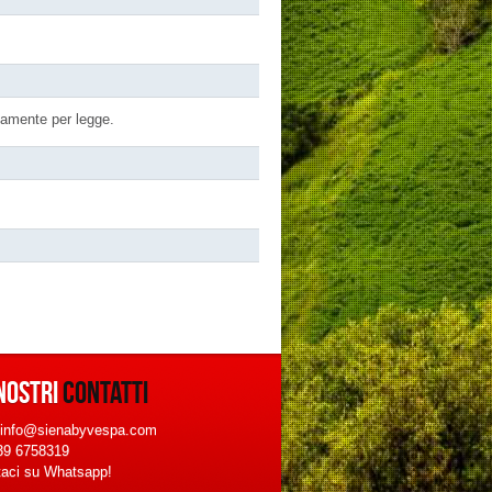
riamente per legge.
NOSTRI
CONTATTI
 info@sienabyvespa.com
339 6758319
taci su Whatsapp!