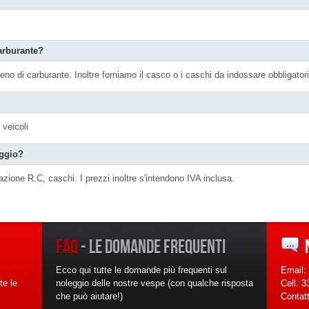
carburante?
l pieno di carburante. Inoltre forniamo il casco o i caschi da indossare obbligato
 veicoli
eggio?
zione R.C, caschi. I prezzi inoltre s'intendono IVA inclusa.
FAQ
- LE DOMANDE FREQUENTI
Ecco qui tutte le domande più frequenti sul
Email:
te le
noleggio delle nostre vespe (con qualche risposta
Cell. 
che può aiutare!)
Contat