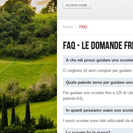
SCOPRI COME
Home
FAQ
FAQ - LE DOMANDE FR
A che età posso guidare uno scoote
Ci vogliono 16 anni compiuti per guidar
Quale patente serve per guidare uno
Per guidare uno scooter fino a 125 di cil
patente A3).
In quanti possiamo usare uno scoot
I nostri scooter sono tutti utilizzabili d
Lo scooter ha le marce?