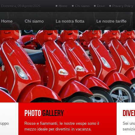
Domenica, 09 Agosto 2026
Home
Chi siamo
Dove
Privacy Policy
Home
Chi siamo
La nostra flotta
Le nostre tariffe
PHOTO
GALLERY
DIVE
ruppo
Rosse e fiammanti, le nostre vespe sono il
Sei una
mezzo ideale per divertirsi in vacanza.
servizi