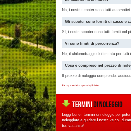
No, i nostri scooter sono tutti automatici.
Gli scooter sono forniti di casco e 
Sì, i nostri scooter sono tutti forniti co
Vi sono limiti di percorrenza?
No, il chilometraggio è illimitato per tutti i
Cosa è compreso nel prezzo di nol
Il prezzo di noleggio comprende: assicura
FaLang translation system by Faboba
TERMINI
DI NOLEGGIO
Leggi bene i termini di noleggio per poter
noleggiare e guidare i nostri veicoli duran
tue vacanze!