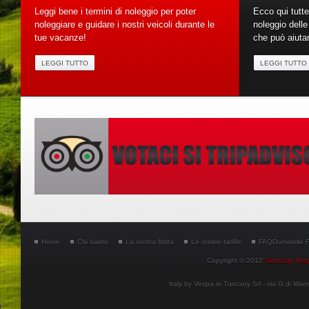
Leggi bene i termini di noleggio per poter
Ecco qui tutte
noleggiare e guidare i nostri veicoli durante le
noleggio dell
tue vacanze!
che può aiutar
LEGGI TUTTO
LEGGI TUTTO
Home
Chi siamo
La nostra flotta
Le nostre tariffe
FAQ
Domande F
Copyright © 2012
Siena by Ves
Italy by Vespa in Tuscany Srl - via G.di M