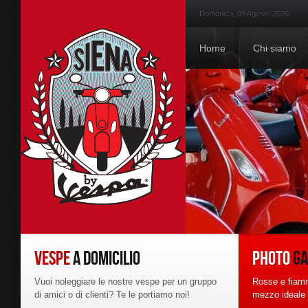
Domenica, 09 Agosto 2026
Home
Chi siamo
VESPE
A DOMICILIO
PHOTO
GA
Vuoi noleggiare le nostre vespe per un gruppo
Rosse e fiamm
di amici o di clienti? Te le portiamo noi!
mezzo ideale p