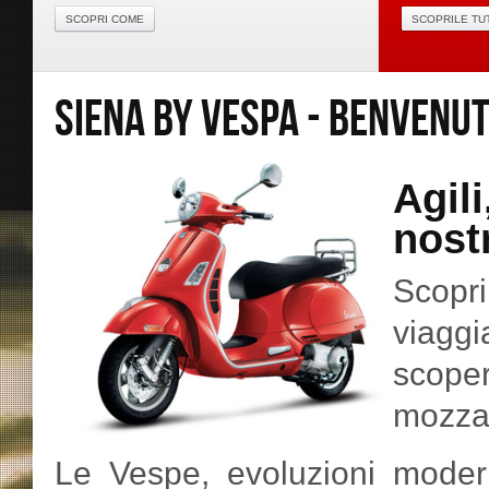
SCOPRI COME
SCOPRILE TU
SIENA BY VESPA - BENVENUT
Agili
nost
Scopr
viaggi
scoper
mozzaf
Le Vespe, evoluzioni moder