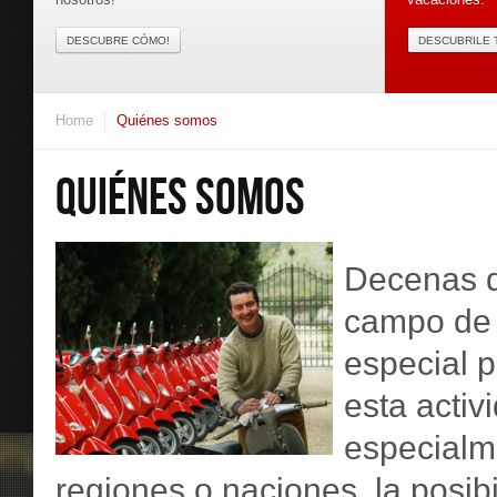
DESCUBRE CÓMO!
DESCUBRILE 
Home
Quiénes somos
QUIÉNES SOMOS
Decenas d
campo de 
especial p
esta activ
especialme
regiones o naciones, la posibi