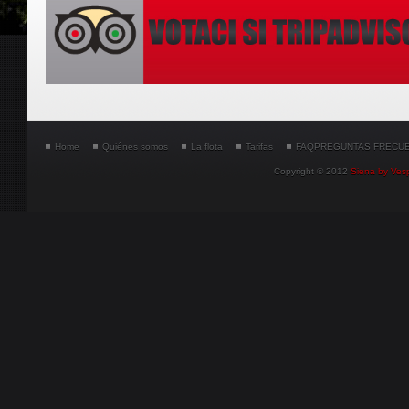
Home
Quiénes somos
La flota
Tarifas
FAQ
PREGUNTAS FRECU
Copyright © 2012
Siena by Ves