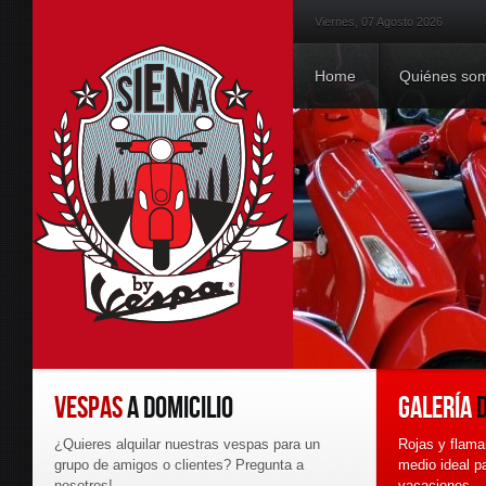
Viernes, 07 Agosto 2026
Ho
Home
Quiénes so
VESPAS
A DOMICILIO
GALERÍA
D
¿Quieres alquilar nuestras vespas para un
Rojas y flama
grupo de amigos o clientes? Pregunta a
medio ideal pa
nosotros!
vacaciones.