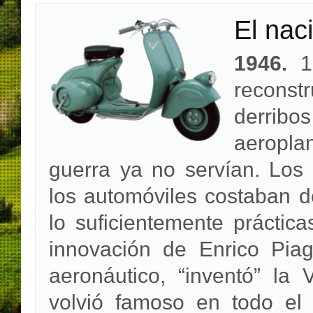
El nac
1946.
19
recons
derrib
aeroplan
guerra ya no servían. Los 
los automóviles costaban d
lo suficientemente práctic
innovación de Enrico Piag
aeronáutico, “inventó” l
volvió famoso en todo el