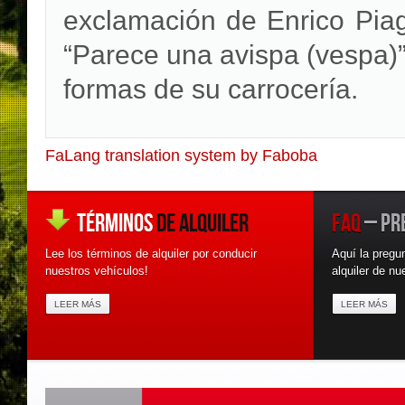
exclamación de Enrico Piagg
“Parece una avispa (vespa)”
formas de su carrocería.
FaLang translation system by Faboba
TÉRMINOS
DE ALQUILER
FAQ
– PR
Lee los términos de alquiler por conducir
Aquí la pregu
nuestros vehículos!
alquiler de n
LEER MÁS
LEER MÁS