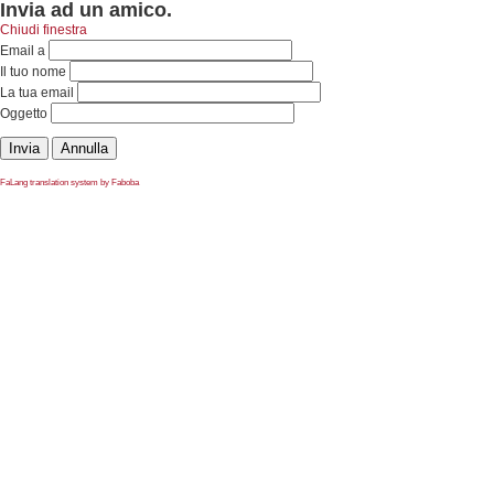
Invia ad un amico.
Chiudi finestra
Email a
Il tuo nome
La tua email
Oggetto
Invia
Annulla
FaLang translation system by Faboba